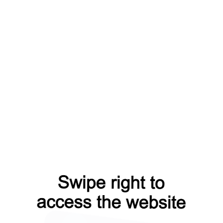
t
login?from=capt